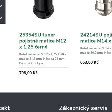
25354SU tuner
24214SU poji
pojistné matice M12
matice M14 x
x 1,25 černé
Kuželové sedlo M 14 x 
matice 39,7 mm. Nás
Kuželové sedlo M 12 x 1,25. Délka
matice 31,5 mm. Násada 21 mm.
653,00
Kč
Pojistné šrouby a…
798,00
Kč
takt
Zákaznický servis