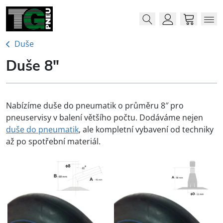
Menu
Me
Account
Cart
Duše
Duše 8"
Nabízíme duše do pneumatik o průměru 8″ pro
pneuservisy v balení většího počtu. Dodáváme nejen
duše do pneumatik
, ale kompletní vybavení od techniky
až po spotřební materiál.