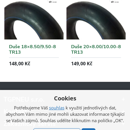
Duše 18×8.50/9.50-8
Duše 20×8.00/10.00-8
TR13
TR13
148,00
Kč
149,00
Kč
Cookies
TGPNEU s.r.o.
Potřebujeme Váš
souhlas
k využití jednotlivých dat,
Kontakt
abychom Vám mimo jiné mohli ukazovat informace týkající
se Vašich zájmů. Souhlas udělíte kliknutím na políčko „OK“.
Zákaznický servis