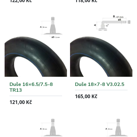
122,00
Kč
118,00
Kč
Duše 16×6.5/7.5-8
Duše 18×7-8 V3.02.5
TR13
165,00
Kč
121,00
Kč