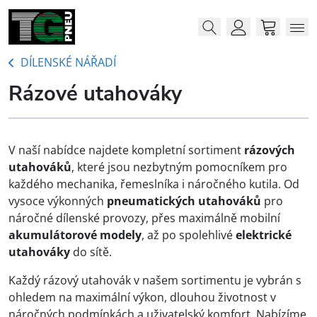
Menu
Me
Account
Cart
DÍLENSKÉ NÁŘADÍ
Rázové utahováky
V naší nabídce najdete kompletní sortiment
rázových
utahováků
, které jsou nezbytným pomocníkem pro
každého mechanika, řemeslníka i náročného kutila. Od
vysoce výkonných
pneumatických utahováků
pro
náročné dílenské provozy, přes maximálně mobilní
akumulátorové modely
, až po spolehlivé
elektrické
utahováky
do sítě.
Každý rázový utahovák v našem sortimentu je vybrán s
ohledem na maximální výkon, dlouhou životnost v
náročných podmínkách a uživatelský komfort. Nabízíme