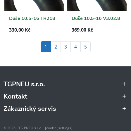
Duše 10.5-16 TR218
Duše 10.5-16 V3.02.8
330,00
Kč
369,00
Kč
Page navigation
Current Page
Page
Page
Page
Page
1
2
3
4
5
TGPNEU s.r.o.
Kontakt
Zákaznický servis
© 2026 - TG PNEU s.r.o | [cookie_settings]