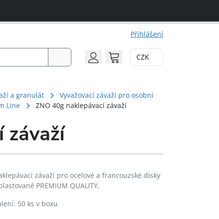
Přihlášení
CZK
Search
Account
Cart
aží a granulát
Vyvažovací závaží pro osobní
m Line
ZNO 40g naklepávací závaží
 závaží
aklepávací závaží pro ocelové a francouzské disky
 plastované PREMIUM QUALITY.
lení: 50 ks v boxu