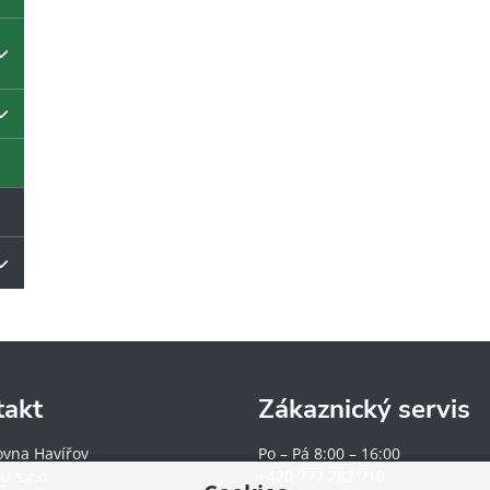
takt
Zákaznický servis
ovna Havířov
Po – Pá 8:00 – 16:00
U s.r.o
+420 777 782 710