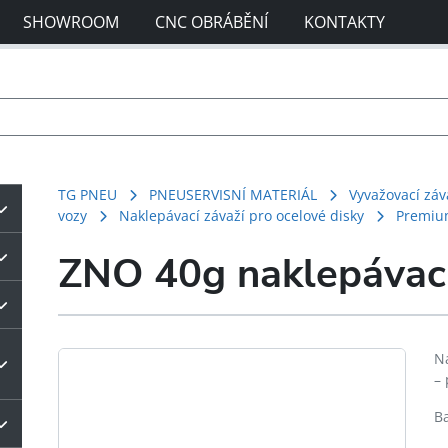
SHOWROOM
CNC OBRÁBĚNÍ
KONTAKTY
TG PNEU
PNEUSERVISNÍ MATERIÁL
Vyvažovací záv
vozy
Naklepávací závaží pro ocelové disky
Premiu
ZNO 40g naklepávací
N
–
Ba