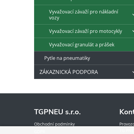
Vyvažovací závaží pro nákladní
vozy
Vyvažovací závaží pro motocykly
Vyvažovací granulát a prášek
Pytle na pneumatiky
ZÁKAZNICKÁ PODPORA
TGPNEU s.r.o.
Kon
Obchodní podmínky
Provoz
TG PNE
GDPR