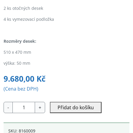
2 ks otočných desek
4 ks vymezovací podložka
Rozměry desek:
510 x 470 mm
výška: 50 mm
9.680,00
Kč
(Cena bez DPH)
FTA
-
+
Přidat do košíku
50
přední
otočné
SKU:
8160009