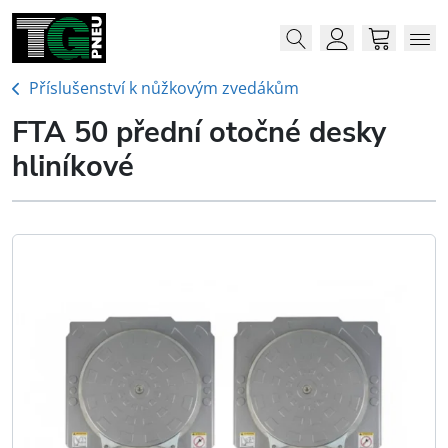
Menu
Me
Account
Cart
Příslušenství k nůžkovým zvedákům
FTA 50 přední otočné desky
hliníkové