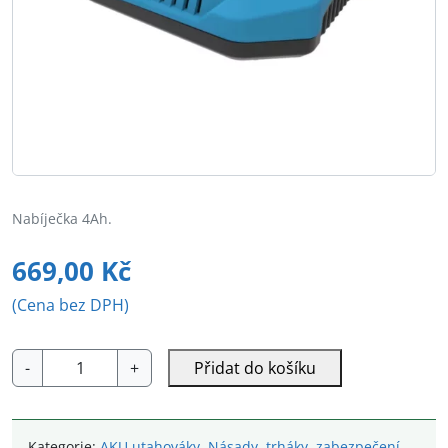
Nabíječka 4Ah.
669,00
Kč
(Cena bez DPH)
CG-
-
+
Přidat do košíku
DX0030
nabíječka
4Ah
Kategorie:
AKU utahováky
,
Násady, trháky, zabezpečení