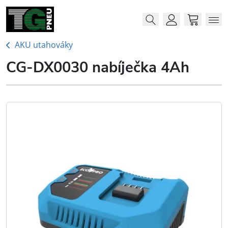
Menu
Me
Account
Cart
AKU utahováky
CG-DX0030 nabíječka 4Ah