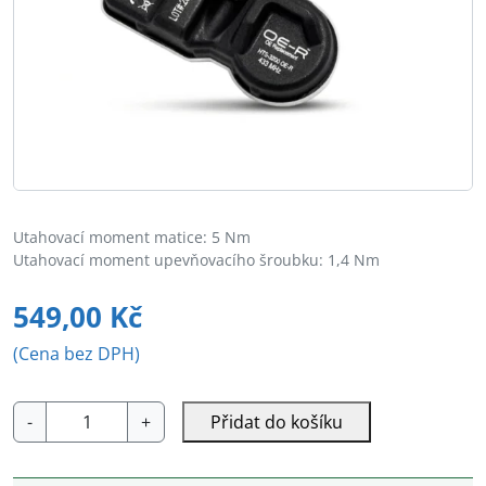
Utahovací moment matice: 5 Nm
Utahovací moment upevňovacího šroubku: 1,4 Nm
549,00
Kč
(Cena bez DPH)
72-
-
+
Přidat do košíku
22-
961