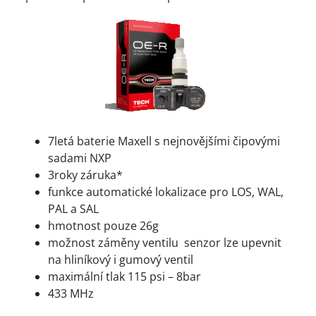
7letá baterie Maxell s nejnovějšími čipovými
sadami NXP
3roky záruka*
funkce automatické lokalizace pro LOS, WAL,
PAL a SAL
hmotnost pouze 26g
možnost záměny ventilu senzor lze upevnit
na hliníkový i gumový ventil
maximální tlak 115 psi – 8bar
433 MHz