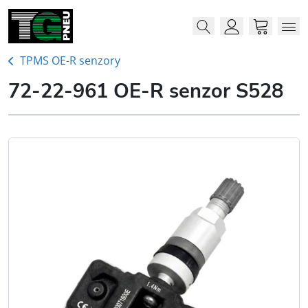
Menu
Me
Account
Cart
TPMS OE-R senzory
72-22-961 OE-R senzor S528