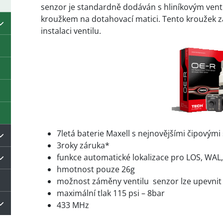
senzor je standardně dodáván s hliníkovým venti
kroužkem na dotahovací matici. Tento kroužek z
instalaci ventilu.
7letá baterie Maxell s nejnovějšími čipovým
3roky záruka*
funkce automatické lokalizace pro LOS, WAL,
hmotnost pouze 26g
možnost záměny ventilu senzor lze upevnit n
maximální tlak 115 psi – 8bar
433 MHz