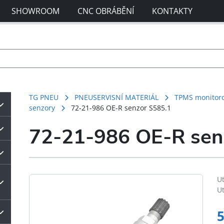
SHOWROOM
CNC OBRÁBĚNÍ
KONTAKTY
TG PNEU
PNEUSERVISNÍ MATERIÁL
TPMS monitoro
senzory
72-21-986 OE-R senzor S585.1
72-21-986 OE-R sen
U
U