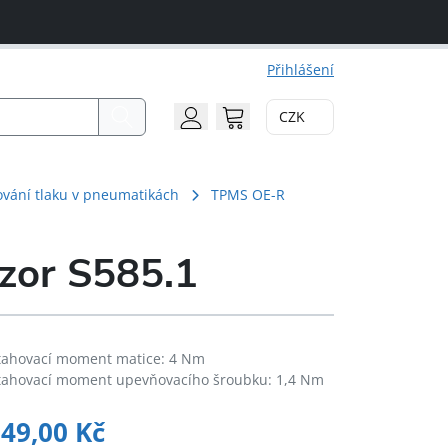
Přihlášení
CZK
Search
Account
Cart
vání tlaku v pneumatikách
TPMS OE-R
zor S585.1
tahovací moment matice: 4 Nm
tahovací moment upevňovacího šroubku: 1,4 Nm
549,00
Kč