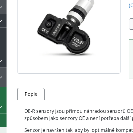
(
7
2
9
O
R
s
S
m
Popis
OE-R senzory jsou přímou náhradou senzorů OE.
způsobem jako senzory OE a není potřeba další
Senzor je navržen tak, aby byl optimálně kompati