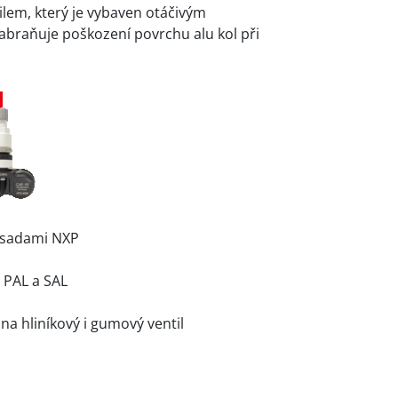
lem, který je vybaven otáčivým
abraňuje poškození povrchu alu kol při
i sadami NXP
 PAL a SAL
a hliníkový i gumový ventil