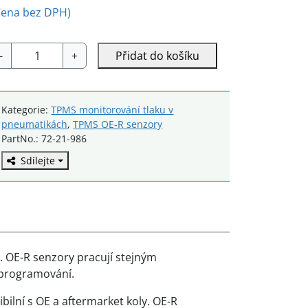
Cena bez DPH)
2-
-
+
Přidat do košíku
1-
86
E-
Kategorie:
TPMS monitorování tlaku v
pneumatikách
,
TPMS OE-R senzory
enzor
PartNo.: 72-21-986
585.1
Sdílejte
nožství
 OE-R senzory pracují stejným
 programování.
bilní s OE a aftermarket koly. OE-R