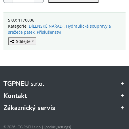
254S2
čelist
pro
SKU:
1170006
sražeče
Kategorie:
DÍLENSKÉ NÁŘADÍ
,
Hydraulické soupravy a
patek
sražeče patek
,
Příslušenství
množství
Sdílejte
TGPNEU s.r.o.
Kontakt
Zákaznický servis
© 2026 - TG PNEU s.r.o | [cookie_settings]