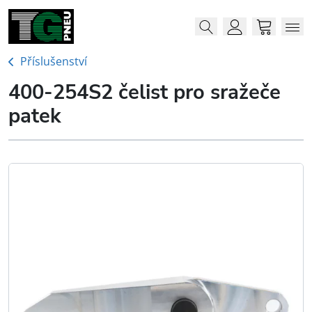
Menu
Me
Account
Cart
Příslušenství
400-254S2 čelist pro sražeče
patek