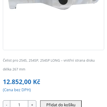
Čelist pro 254S, 254SP, 254SP LONG – vnitřní strana disku
délka 267 mm
12.852,00
Kč
(Cena bez DPH)
400-
-
+
Přidat do košíku