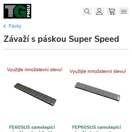
Menu
Me
Account
Cart
Pásky
Závaží s páskou Super Speed
FE60SUS samolepící
FEP60SUS samolepící